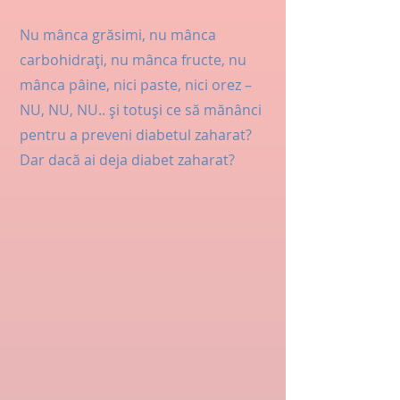
Nu mânca grăsimi, nu mânca
carbohidrați, nu mânca fructe, nu
mânca pâine, nici paste, nici orez –
NU, NU, NU.. și totuși ce să mănânci
pentru a preveni diabetul zaharat?
Dar dacă ai deja diabet zaharat?