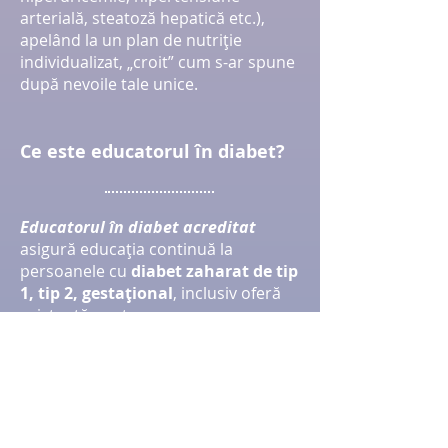
arterială, steatoză hepatică etc.),
apelând la un plan de nutriție
individualizat, „croit” cum s-ar spune
după nevoile tale unice.
Ce este educatorul în diabet?
Educatorul în diabet acreditat
asigură educația continuă la
persoanele cu
diabet zaharat de tip
1, tip 2, gestațional
, inclusiv oferă
asistență pentru:
Înțelegerea modului în care
alimentele și tiparul alimentar
influențează glicemia și progresul
diabetului zaharat;
Înțelegerea modului în care mișcarea