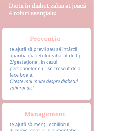
Dieta în diabet zaharat joacă
4 roluri esențiale:
Prevenție
te ajută să previi sau să întârzii
apariția diabetului zaharat de tip
2/gestațional, în cazul
persoanelor cu risc crescut de a
face boala.
Citește mai multe despre diabetul
zaharat aici.
Management
te ajută să menții echilibrul
glicemic, doar prin alimentație,