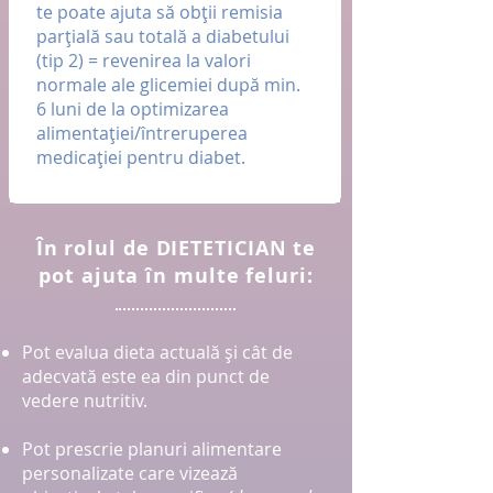
te poate ajuta să obții remisia
parțială sau totală a diabetului
(tip 2) = revenirea la valori
normale ale glicemiei după min.
6 luni de la optimizarea
alimentației/întreruperea
medicației pentru diabet.
În rolul de DIETETICIAN te
pot ajuta în multe feluri:
Pot evalua dieta actuală și cât de
adecvată este ea din punct de
vedere nutritiv.
Pot prescrie planuri alimentare
personalizate care vizează