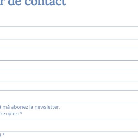
r de contact
ă mă abonez la newsletter.
are optezi
*
i
*