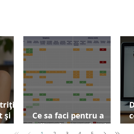
triție
D
 și
Ce sa faci pentru a
c
 ca
scăpa de constipație?
u
1
2
3
4
5