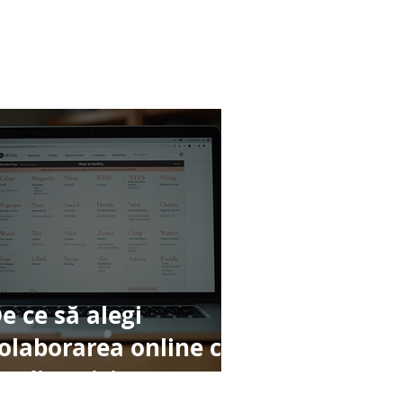
e ce să alegi
olaborarea online cu
n dietetician?