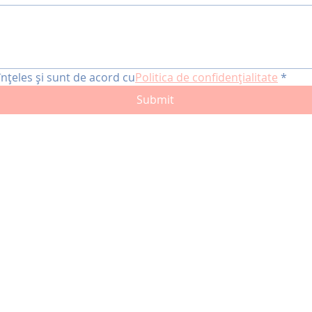
înțeles și sunt de acord cu
Politica de confidențialitate
*
Submit