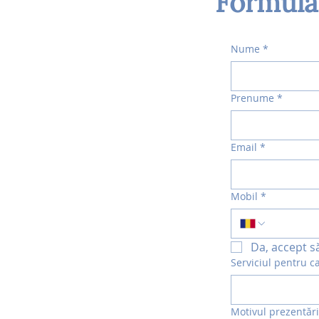
Formula
Nume
*
Prenume
*
Email
*
Mobil
*
Da, accept s
Serviciul pentru c
Motivul prezentări