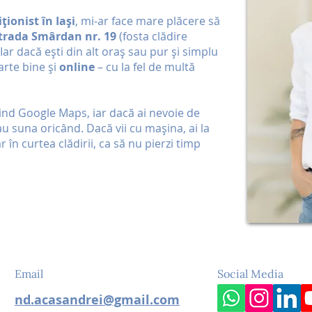
ționist în Iași
, mi-ar face mare plăcere să
trada Smârdan nr. 19
(fosta clădire
ar dacă ești din alt oraș sau pur și simplu
arte bine și
online
– cu la fel de multă
sind Google Maps, iar dacă ai nevoie de
au suna oricând. Dacă vii cu mașina, ai la
r în curtea clădirii, ca să nu pierzi timp
Email
Social Media
nd.acasandrei@gmail.com