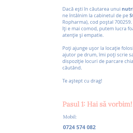
Dacă ești în căutarea unui
nutri
ne întâlnim la cabinetul de pe
S
Ropharma), cod poștal 700259. I
îți e mai comod, putem lucra fo
atenție și empatie.
Poți ajunge ușor la locație folo
ajutor pe drum, îmi poți scrie s
dispoziție locuri de parcare chia
căutând.
Te aștept cu drag!
Pasul 1: Hai să vorbim!
Mobil:
0724 574 082