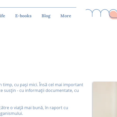
ife
E-books
Blog
More
n timp, cu pași mici. Însă cel mai important
 te susțin - cu informații documentate, cu
tre o viață mai bună, în raport cu
rganismului.