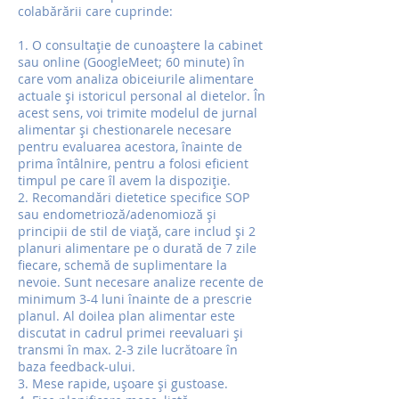
colabărării care cuprinde:
1. O consultație de cunoaștere la cabinet
sau online (GoogleMeet; 60 minute) în
care vom analiza obiceiurile alimentare
actuale și istoricul personal al dietelor. În
acest sens, voi trimite modelul de jurnal
alimentar și chestionarele necesare
pentru evaluarea acestora, înainte de
prima întâlnire, pentru a folosi eficient
timpul pe care îl avem la dispoziție.
2. Recomandări dietetice specifice SOP
sau endometrioză/adenomioză și
principii de stil de viață, care includ și 2
planuri alimentare pe o durată de 7 zile
fiecare, schemă de suplimentare la
nevoie. Sunt necesare analize recente de
minimum 3-4 luni înainte de a prescrie
planul. Al doilea plan alimentar este
discutat in cadrul primei reevaluari și
transmi în max. 2-3 zile lucrătoare în
baza feedback-ului.
3. Mese rapide, ușoare și gustoase.