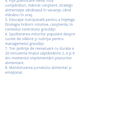
4. Fișe planificare mese, listă
cumpărături, mâncat conștient, strategii
alimentație sănătoasă în vacanțe, când
mănânci în oraș.
5. Educație nutrițională pentru a înțelege
fiziologia hrănirii intuitive, conștiente, în
contextul controlului greutății.
6. Spulberarea miturilor populare despre
curele de slăbire și nutriția pentru
managemetul greutății.
7. Trei ședințe de reevaluare cu durata a
20 minutenla finalul săptămânilo 2, 4 și 6
din momentul implementării planurilor
alimentare.
8. Monitorizarea jurnalului alimentar și
emoțional.
9. Sprijin și disponibilitate din partea
mea pe WhatsApp sau email, în
intervalele de timp stabilite.
Pachetul este disponibil online sau la
cabinet.
Putem continua colaborarea în funcție de