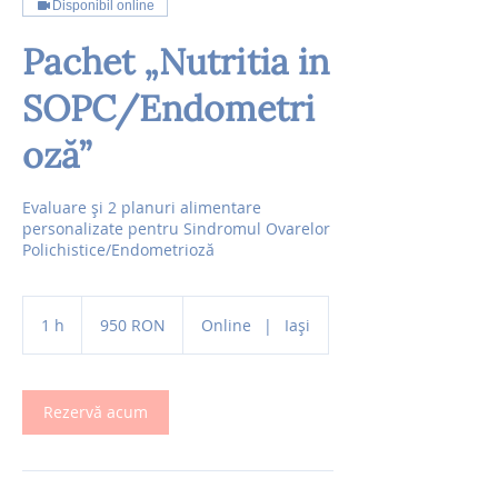
Disponibil online
Pachet „Nutritia in
SOPC/Endometri
oză”
Evaluare și 2 planuri alimentare
personalizate pentru Sindromul Ovarelor
Polichistice/Endometrioză
950
de
1 h
1
950 RON
Online
|
Iași
lei
românești
Rezervă acum