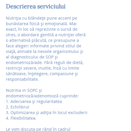
Descrierea serviciului
Nutriția cu blândețe pune accent pe
bunăstarea fizică și emoțională. Mai
exact, în loc să reprezinte o sursă de
stres, o abordare gentilă a nutriției oferă
o alternativă plăcută, ce presupune a
face alegeri informate privind stilul de
viață, aliniate la nevoile organismului și
al diagnosticului de SOP și
endometrioză/ade. Fără reguli de dietă,
restricții severe, inutile, însă cu limite
sănătoase, înțelegere, compasiune și
responsabilitate.
Nutritia in SOPC și
endometrioză/adenomioză cuprinde:
1. Adecvarea și regularitatea
2. Echilibrul
3. Optimizarea și adiția în locul excluderii
4. Flexibilitatea.
Le vom discuta pe rând în cadrul