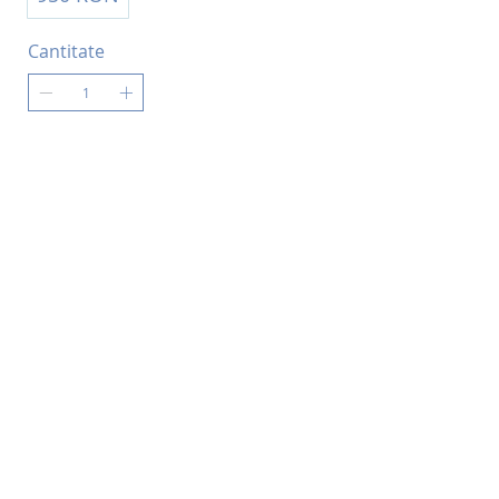
Cantitate
Adaugă în coșul de cumpărături
Cumpără acum
Politică de utilizare Cookies
Politică de confidențialitate