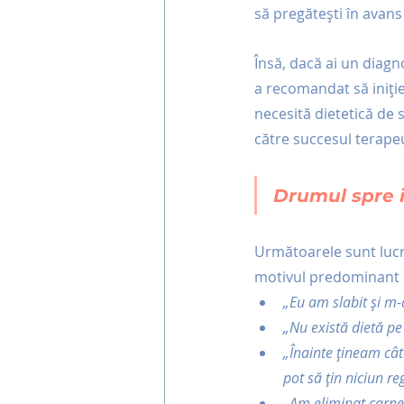
să pregătești în avans
Însă, dacă ai un diagn
a recomandat să iniție
necesită dietetică de s
către succesul terapeut
Drumul spre i
Următoarele sunt lucr
motivul predominant pe
„Eu am slabit și m-
„Nu există dietă pe 
„Înainte țineam cât
pot să țin niciun re
„Am eliminat carnea