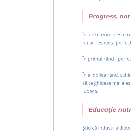
Progress, not
În alte cazuri le este
nu ar respecta perfec
În primul rând - perfec
În al doilea rând, schi
să te ghideze mai ales 
judeca.
Educație nutr
Știu că industria dietel