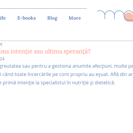
ife
E-books
Blog
More
it
ima intenție sau ultima speranță?
024
 greutatea sau pentru a gestiona anumite afecțiuni, multe p
i când toate încercările pe cont propriu au eșuat. Află din ar
 primă intenție la specialistul în nutriție și dietetică.