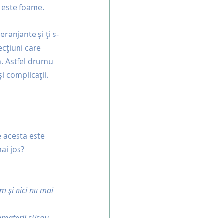
 este foame. 
ranjante și ți s-
cțiuni care 
n. Astfel drumul 
i complicații.
 acesta este 
ai jos?
m și nici nu mai 
amatorii și/sau 