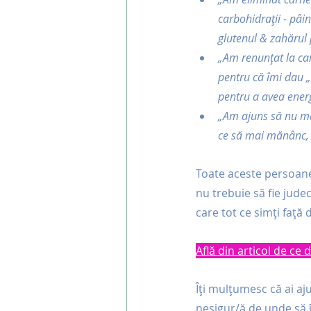
carbohidrații - pâin
glutenul & zahărul 
„Am renunțat la carn
pentru că îmi dau „
pentru a avea energ
„Am ajuns să nu ma
ce să mai mănânc, n
Toate aceste persoane 
nu trebuie să fie judec
care tot ce simți față 
Află din articol de ce
Îți mulțumesc că ai aju
nesigur/ă de unde să 