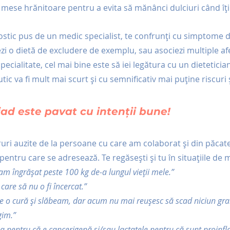
 mese hrănitoare pentru a evita să mănânci dulciuri când îți
ostic pus de un medic specialist, te confrunți cu simptome de
zi o dietă de excludere de exemplu, sau asociezi multiple afe
pecialitate, cel mai bine este să iei legătura cu un dieteticia
ic va fi mult mai scurt și cu semnificativ mai puține riscuri ș
ad este pavat cu intenții bune!
uri auzite de la persoane cu care am colaborat și din păcate
ntru care se adresează. Te regăsești și tu în situațiile de m
am îngrășat peste 100 kg de-a lungul vieții mele.”
care să nu o fi încercat.”
e o cură și slăbeam, dar acum nu mai reușesc să scad niciun gra
gim.”
 pentru că e cancerigenă și/sau lactatele pentru că sunt proinfl