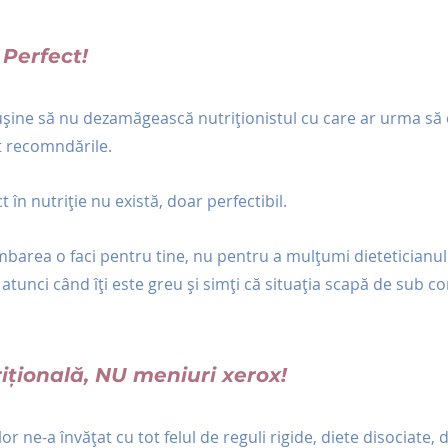
 Perfect!
 rușine să nu dezamăgească nutriționistul cu care ar urma să
t recomndările.
t în nutriție nu există, doar perfectibil.
mbarea o faci pentru tine, nu pentru a mulțumi dieteticianul. 
atunci când îți este greu și simți că situația scapă de sub con
ițională, NU meniuri xerox!
or ne-a învățat cu tot felul de reguli rigide, diete disociate, d