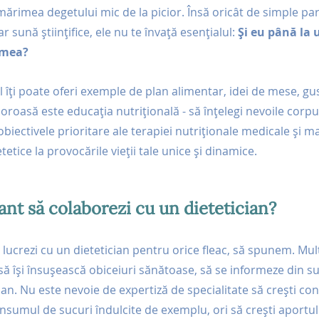
ărimea degetului mic de la picior. Însă oricât de simple pa
 sună științifice, ele nu te învață esențialul: 
Și eu până la 
 mea?
l îți poate oferi exemple de plan alimentar, idei de mese, gus
loroasă este educația nutrițională - să înțelegi nevoile corpu
obiectivele prioritare ale terapiei nutriționale medicale și ma
tetice la provocările vieții tale unice și dinamice. 
ant să colaborezi cu un dietetician?
 lucrezi cu un dietetician pentru orice fleac, să spunem. Mu
să își însușească obiceiuri sănătoase, să se informeze din sur
ician. Nu este nevoie de expertiză de specialitate să crești c
 consumul de sucuri îndulcite de exemplu, ori să crești aportul