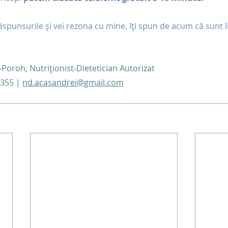
ăspunsurile și vei rezona cu mine, îți spun de acum că sunt 
Poroh, Nutriționist-Dietetician Autorizat
355 | 
nd.acasandrei@gmail.com