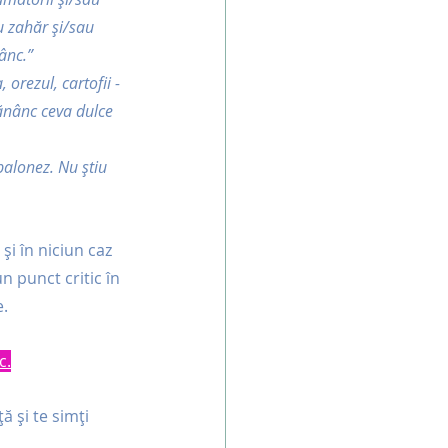
u zahăr și/sau 
ânc.”
orezul, cartofii - 
ănânc ceva dulce 
alonez. Nu știu 
i în niciun caz 
n punct critic în 
.  
c.
ă și te simți 