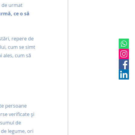
r de urmat 
urmă, ce o să 
tări, repere de 
lui, cum se simt 
i ales, cum să 
lte persoane 
se verificate și 
onsumul de 
 de legume, ori 