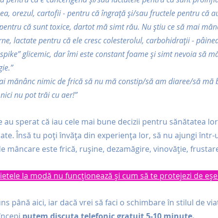
ea, orezul, cartofii - pentru că îngrață și/sau fructele pentru că a
pentru că sunt toxice, dartot mă simt rău. Nu știu ce să mai măn
e, lactate pentru că ele cresc colesterolul, carbohidrații - pâinea, 
spike” glicemic, dar îmi este constant foame și simt nevoia să m
ie.”
i mănânc nimic de frică să nu mă constip/să am diaree/să mă b
ici nu pot trăi cu aer!”
au sperat că iau cele mai bune decizii pentru sănătatea lor ș
ate. Însă tu poți învăța din experiența lor, să nu ajungi într-u
de mâncare este frică, rușine, dezamăgire, vinovăție, frustare
 dietele la modă nu funcționează și cum să te protejezi de eșe
ns până aici, iar dacă 
vrei să faci o schimbare în stilul de viaț
începi 
putem discuta telefonic gratuit 5-10 minute.