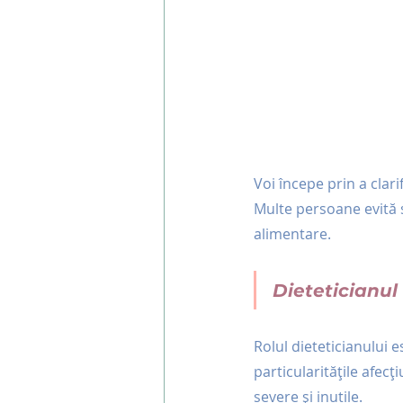
Voi începe prin a clari
Multe persoane evită să
alimentare.
Dieteticianul
Rolul dieteticianului 
particularitățile afecți
severe și inutile.