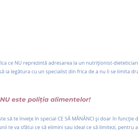
fica ce NU reprezintă adresarea la un nutriționist-dietetician
 ia legătura cu un specialist din frica de a nu li se limita dra
 NU este poliția alimentelor!
este să te învețe în special CE SĂ MĂNÂNCI și doar în funcție d
unii te va sfătui ce să elimini sau ideal ce să limitezi, pentru a 