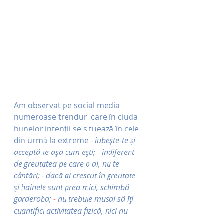
Am observat pe social media 
numeroase trenduri care în ciuda 
bunelor intenții se situează în cele 
din urmă la extreme
 - 
iubește-te și 
acceptă-te așa cum ești;
 -
 indiferent 
de greutatea pe care o ai, nu te 
cântări;
 -
 dacă ai crescut în greutate 
și hainele sunt prea mici, schimbă 
garderoba; 
-
 nu trebuie musai să îți 
cuantifici activitatea fizică, nici nu 