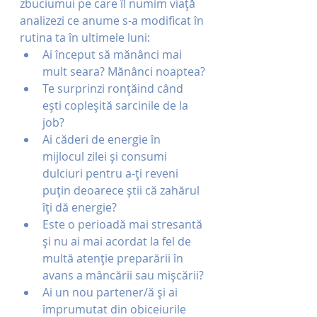
zbuciumui pe care îl numim viață 
analizezi ce anume s-a modificat în 
rutina ta în ultimele luni:
Ai început să mănânci mai 
mult seara? Mănânci noaptea?
Te surprinzi ronțăind când 
ești copleșită sarcinile de la 
job?
Ai căderi de energie în 
mijlocul zilei și consumi 
dulciuri pentru a-ți reveni 
puțin deoarece știi că zahărul 
îți dă energie?
Este o perioadă mai stresantă 
și nu ai mai acordat la fel de 
multă atenție preparării în 
avans a mâncării sau mișcării?
Ai un nou partener/ă și ai 
împrumutat din obiceiurile 