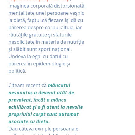
imaginea corporală distorsionată, 
mentalitate unei persoane veșnic 
la dietă, faptul că fiecare își dă cu 
părerea despre corpul altuia, iar 
răutățile gratuite și sfaturile 
nesolicitate în materie de nutriție 
și slăbit sunt sport național. 
Undeva la egal cu datul cu 
părerea în epidemiologie și 
politică.
Citeam recent că 
mâncatul 
nesănătos a devenit atât de 
prevalent, încât a mânca 
echilibrat și a fi atent la nevoile 
propriului corpt sunt automat 
asociate cu dieta.
Dau câteva exmple persoanale: