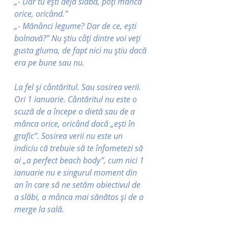
„- Dar tu ești deja slabă, poți mânca 
orice, oricând.”
„- Mănânci legume? Dar de ce, ești 
bolnavă?” Nu știu câți dintre voi veți 
gusta gluma, de fapt nici nu știu dacă 
era pe bune sau nu.
La fel și cântăritul. Sau sosirea verii. 
Ori 1 ianuarie. Cântăritul nu este o 
scuză de a începe o dietă sau de a 
mânca orice, oricând dacă „ești în 
grafic”. Sosirea verii nu este un 
indiciu că trebuie să te înfometezi să 
ai „a perfect beach body”, cum nici 1 
ianuarie nu e singurul moment din 
an în care să ne setăm obiectivul de 
a slăbi, a mânca mai sănătos și de a 
merge la sală.