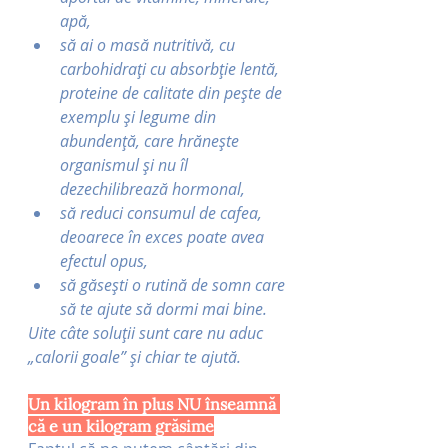
apă, 
să ai o masă nutritivă, cu 
carbohidrați cu absorbție lentă, 
proteine de calitate din pește de 
exemplu și legume din 
abundență, care hrănește 
organismul și nu îl 
dezechilibrează hormonal,
să reduci consumul de cafea, 
deoarece în exces poate avea 
efectul opus,
să găsești o rutină de somn care 
să te ajute să dormi mai bine.
Uite câte soluții sunt care nu aduc 
„calorii goale” și chiar te ajută.
Un kilogram în plus NU înseamnă 
că e un kilogram grăsime