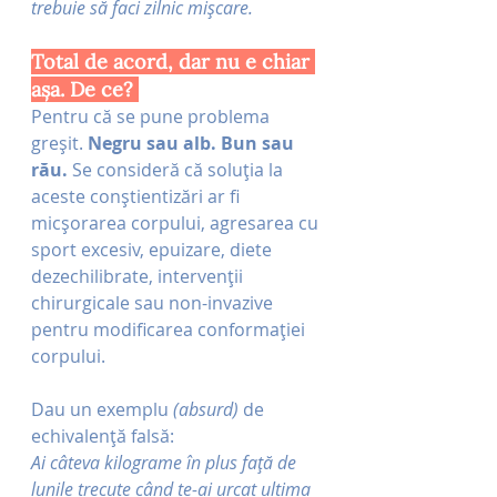
trebuie să faci zilnic mișcare. 
Total de acord, dar nu e chiar 
așa. De ce? 
Pentru că se pune problema 
greșit. 
Negru sau alb. Bun sau 
rău.
 Se consideră că soluția la 
aceste conștientizări ar fi 
micșorarea corpului, agresarea cu 
sport excesiv, epuizare, diete 
dezechilibrate, intervenții 
chirurgicale sau non-invazive 
pentru modificarea conformației 
corpului.
Dau un exemplu 
(absurd) 
de 
echivalență falsă:
Ai câteva kilograme în plus față de 
lunile trecute când te-ai urcat ultima 