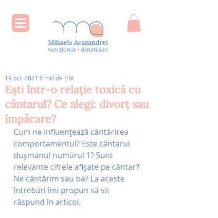
19 oct. 2021
6 min de citit
Ești într-o relație toxică cu
cântarul? Ce alegi: divorț sau
împăcare?
Cum ne influențează cântărirea 
comportamentul? Este cântarul 
dușmanul numărul 1? Sunt 
relevante cifrele afișate pe cântar? 
Ne cântărim sau ba? La aceste 
întrebări îmi propun să vă 
răspund în articol.