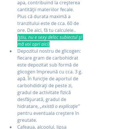
apa, contribuind la creșterea 
cantității materiilor fecale. 
Plus că durata maximă a 
tranzitului este de cca. 60 de 
ore. De aici, fă tu calculele..
(știu, nu e sexy deloc subiectul și 
mă voi opri aici)
Depozitul nostru de glicogen: 
fiecare gram de carbohidrat 
este depozitat sub formă de 
glicogen împreună cu cca. 3 g. 
apă. În funcție de aportul de 
carbohdidrați de peste zi, 
gradul de activitate fizică 
desfășurată, gradul de 
hidratare, 
„există o explicație” 
pentru eventuala creștere în 
greutate.
Cafeaua, alcoolul, lipsa 