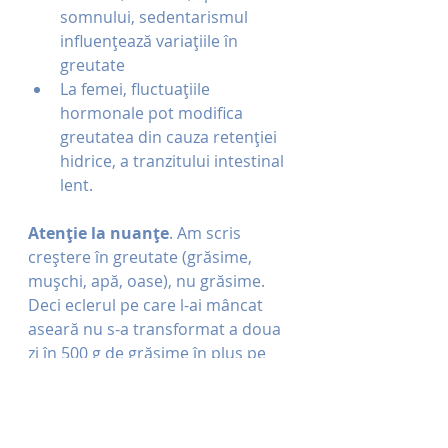
somnului, sedentarismul 
influențează variațiile în 
greutate
La femei, fluctuațiile 
hormonale pot modifica 
greutatea din cauza retenției 
hidrice, a tranzitului intestinal 
lent.
Atenție la nuanțe
. Am scris 
creștere în greutate (grăsime, 
mușchi, apă, oase), nu grăsime. 
Deci eclerul pe care l-ai mâncat 
aseară nu s-a transformat a doua 
zi în 500 g de grăsime în plus pe 
cântar.
Mărimea la haine îți poate juca 
feste