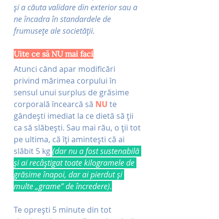
și a căuta validare din exterior sau a 
ne încadra în standardele de 
frumusețe ale societății.
Uite ce să NU mai faci
Atunci când apar modificări 
privind mărimea corpului în 
sensul unui surplus de grăsime 
corporală încearcă să 
NU 
te 
gândești imediat la ce dietă să ții 
ca să slăbești. Sau mai rău, o ții tot 
pe ultima, că îți amintești că ai 
slăbit 5 kg
(dar nu a fost sustenabilă 
și ai recâștigat toate kilogramele de 
grăsime înapoi, dar ai pierdut și 
multe „grame” de încredere).
Te oprești 5 minute din tot 