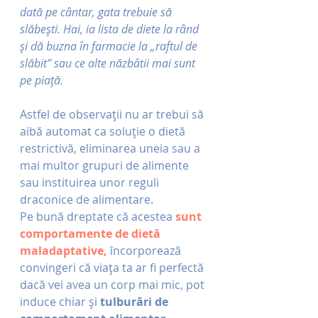
dată pe cântar, gata trebuie să 
slăbești. Hai, ia lista de diete la rând 
și dă buzna în farmacie la „raftul de 
slăbit” sau ce alte năzbâtii mai sunt 
pe piață.
Astfel de observații nu ar trebui să 
aibă automat ca soluție o dietă 
restrictivă, eliminarea uneia sau a 
mai multor grupuri de alimente 
sau instituirea unor reguli 
draconice de alimentare. 
Pe bună dreptate că acestea
sunt 
comportamente de dietă 
maladaptative, 
încorporează 
convingeri că viața ta ar fi perfectă 
dacă vei avea un corp mai mic, pot 
induce chiar și 
tulburări de 