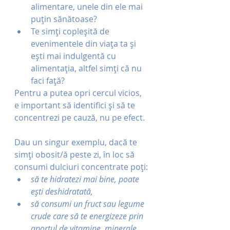
alimentare, unele din ele mai 
puțin sănătoase?
Te simți copleșită de 
evenimentele din viața ta și 
ești mai indulgentă cu 
alimentația, altfel simți că nu 
faci față?
Pentru a putea opri cercul vicios,  
e important să identifici și să te 
concentrezi pe cauză, nu pe efect.
Dau un singur exemplu, dacă te 
simți obosit/ă peste zi, în loc să 
consumi dulciuri concentrate poți:
să te hidratezi mai bine, poate 
ești deshidratată,
să consumi un fruct sau legume 
crude care să te energizeze prin 
aportul de vitamine, minerale, 