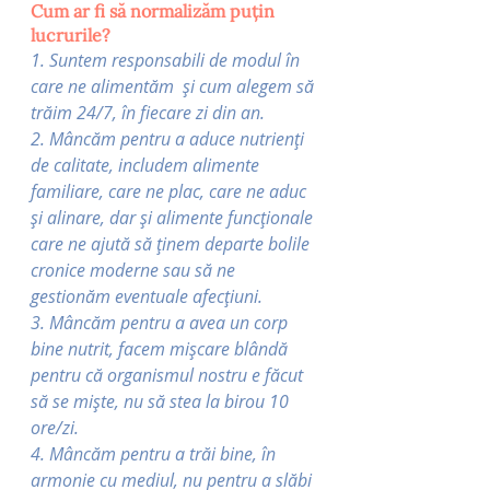
Cum ar fi să normalizăm puțin 
lucrurile?
1. Suntem responsabili de modul în 
care ne alimentăm  și cum alegem să 
trăim 24/7, în fiecare zi din an. 
2. Mâncăm pentru a aduce nutrienți 
de calitate, includem alimente 
familiare, care ne plac, care ne aduc 
și alinare, dar și alimente funcționale 
care ne ajută să ținem departe bolile 
cronice moderne sau să ne 
gestionăm eventuale afecțiuni. 
3. Mâncăm pentru a avea un corp 
bine nutrit, facem mișcare blândă 
pentru că organismul nostru e făcut 
să se miște, nu să stea la birou 10 
ore/zi. 
4. Mâncăm pentru a trăi bine, în 
armonie cu mediul, nu pentru a slăbi 