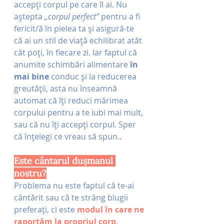
accepți corpul pe care îl ai. Nu 
aștepta 
„corpul perfect”
 pentru a fi 
fericit/ă în pielea ta și asigură-te 
că ai un stil de viață echilibrat atât 
cât poți, în fiecare zi. Iar faptul că 
anumite schimbări alimentare 
în 
mai bine
 conduc și la reducerea 
greutății, asta nu înseamnă 
automat că îți reduci mărimea 
corpului pentru a te iubi mai mult, 
sau că nu îți accepți corpul. Sper 
că înțelegi ce vreau să spun..
Este cântarul dușmanul 
nostru?
Problema nu este faptul că te-ai 
cântărit sau că te strâng blugii 
preferați, ci este 
modul în care ne 
raportăm la propriul corp
, 