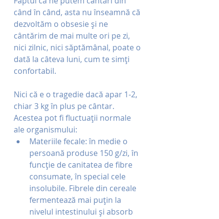
Faptul că ne putem cântări din 
când în când, asta nu înseamnă că 
dezvoltăm o obsesie și ne 
cântărim de mai multe ori pe zi, 
nici zilnic, nici săptămânal, poate o 
dată la câteva luni, cum te simți 
confortabil.
Nici că e o tragedie dacă apar 1-2, 
chiar 3 kg în plus pe cântar. 
Acestea pot fi fluctuații normale 
ale organismului:
Materiile fecale: în medie o 
persoană produse 150 g/zi, în 
funcție de canitatea de fibre 
consumate, în special cele 
insolubile. Fibrele din cereale 
fermentează mai puțin la 
nivelul intestinului și absorb 