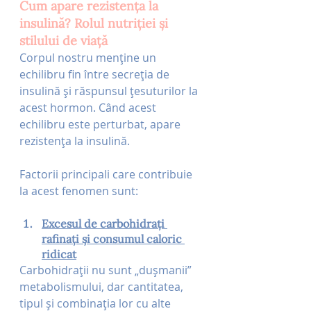
Cum apare rezistența la 
insulină? Rolul nutriției și 
stilului de viață
Corpul nostru menține un 
echilibru fin între secreția de 
insulină și răspunsul țesuturilor la 
acest hormon. Când acest 
echilibru este perturbat, apare 
rezistența la insulină. 
Factorii principali care contribuie 
la acest fenomen sunt:
Excesul de carbohidrați 
rafinați și consumul caloric 
ridicat
Carbohidrații nu sunt „dușmanii” 
metabolismului, dar cantitatea, 
tipul și combinația lor cu alte 