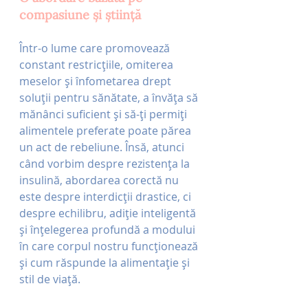
compasiune și știință
Într-o lume care promovează 
constant restricțiile, omiterea 
meselor și înfometarea drept 
soluții pentru sănătate, a învăța să 
mănânci suficient și să-ți permiți 
alimentele preferate poate părea 
un act de rebeliune. Însă, atunci 
când vorbim despre rezistența la 
insulină, abordarea corectă nu 
este despre interdicții drastice, ci 
despre echilibru, adiție inteligentă 
și înțelegerea profundă a modului 
în care corpul nostru funcționează 
și cum răspunde la alimentație și 
stil de viață.