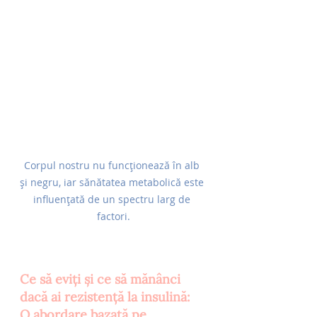
Corpul nostru nu funcționează în alb 
și negru, iar sănătatea metabolică este 
influențată de un spectru larg de 
factori.
Ce să eviți și ce să mănânci 
dacă ai rezistență la insulină: 
O abordare bazată pe 