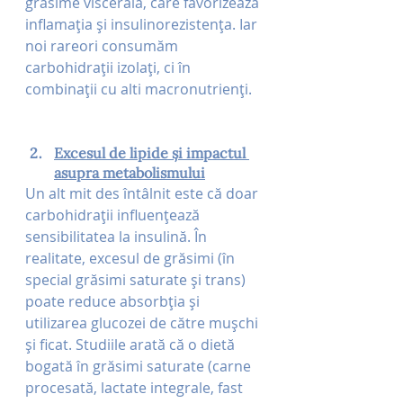
grăsime viscerală, care favorizează 
inflamația și insulinorezistența. Iar 
noi rareori consumăm 
carbohidrații izolați, ci în 
combinații cu alti macronutrienți.
Excesul de lipide și impactul 
asupra metabolismului
Un alt mit des întâlnit este că doar 
carbohidrații influențează 
sensibilitatea la insulină. În 
realitate, excesul de grăsimi (în 
special grăsimi saturate și trans) 
poate reduce absorbția și 
utilizarea glucozei de către mușchi 
și ficat. Studiile arată că o dietă 
bogată în grăsimi saturate (carne 
procesată, lactate integrale, fast 