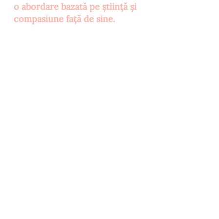
o abordare bazată pe știință și 
compasiune față de sine.
Partea a II-a
Rezistența la insulină în sindromul 
ovarelor polichistice (SOP) și 
impactul asupra fertilității
SOP este una dintre cele mai 