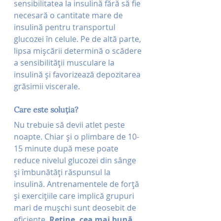
sensibilitatea la insulină fără să fie 
necesară o cantitate mare de 
insulină pentru transportul 
glucozei în celule. Pe de altă parte, 
lipsa mișcării determină o scădere 
a sensibilității musculare la 
insulină și favorizează depozitarea 
grăsimii viscerale.
Care este soluția?
Nu trebuie să devii atlet peste 
noapte. Chiar și o plimbare de 10-
15 minute după mese poate 
reduce nivelul glucozei din sânge 
și îmbunătăți răspunsul la 
insulină. Antrenamentele de forță 
și exercițiile care implică grupuri 
mari de mușchi sunt deosebit de 
eficiente. 
Reține, cea mai bună 