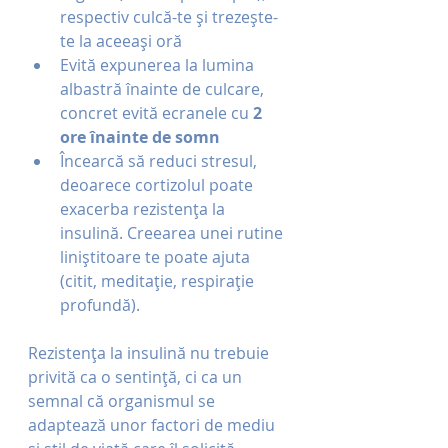
respectiv culcă-te și trezește-
te la aceeași oră
Evită expunerea la lumina 
albastră înainte de culcare, 
concret evită ecranele cu 
2 
ore înainte de somn
Încearcă să reduci stresul, 
deoarece cortizolul poate 
exacerba rezistența la 
insulină. Creearea unei rutine 
liniștitoare te poate ajuta 
(citit, meditație, respirație 
profundă).
Rezistența la insulină nu trebuie 
privită ca o sentință, ci ca un 
semnal că organismul se 
adaptează unor factori de mediu 