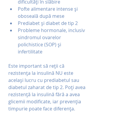
dificultăți în slăbire
Pofte alimentare intense și 
oboseală după mese
Prediabet și diabet de tip 2
Probleme hormonale, inclusiv 
sindromul ovarelor 
polichistice (SOP) și 
infertilitate
Este important să reții că 
rezistența la insulină NU este 
același lucru cu prediabetul sau 
diabetul zaharat de tip 2. Poți avea 
rezistență la insulină fără a avea 
glicemii modificate, iar prevenția 
timpurie poate face diferența.