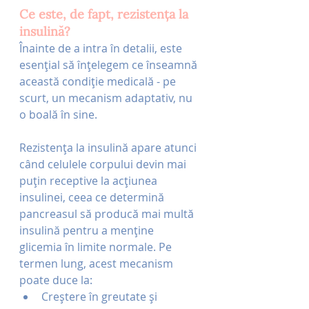
Ce este, de fapt, rezistența la 
insulină?
Înainte de a intra în detalii, este 
esențial să înțelegem ce înseamnă 
această condiție medicală - pe 
scurt, un mecanism adaptativ, nu 
o boală în sine. 
Rezistența la insulină apare atunci 
când celulele corpului devin mai 
puțin receptive la acțiunea 
insulinei, ceea ce determină 
pancreasul să producă mai multă 
insulină pentru a menține 
glicemia în limite normale. Pe 
termen lung, acest mecanism 
poate duce la:
Creștere în greutate și 