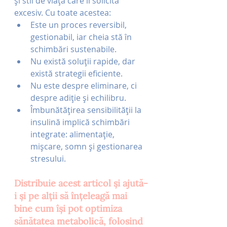
și stil de viață care îl solicită 
excesiv. Cu toate acestea:
Este un proces reversibil, 
gestionabil, iar cheia stă în 
schimbări sustenabile.
Nu există soluții rapide, dar 
există strategii eficiente.
Nu este despre eliminare, ci 
despre adiție și echilibru.
Îmbunătățirea sensibilității la 
insulină implică schimbări 
integrate: alimentație, 
mișcare, somn și gestionarea 
stresului.
Distribuie acest articol și ajută-
i și pe alții să înțeleagă mai 
bine cum își pot optimiza 
sănătatea metabolică, folosind 