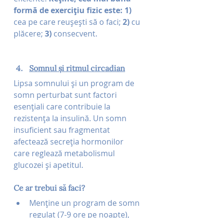
formă de exercițiu fizic este: 1) 
cea pe care reușești să o faci; 
2) 
cu 
plăcere;
 3) 
consecvent.
Somnul și ritmul circadian
Lipsa somnului și un program de 
somn perturbat sunt factori 
esențiali care contribuie la 
rezistența la insulină. Un somn 
insuficient sau fragmentat 
afectează secreția hormonilor 
care reglează metabolismul 
glucozei și apetitul.
Ce ar trebui să faci?
Menține un program de somn 
regulat (7-9 ore pe noapte), 