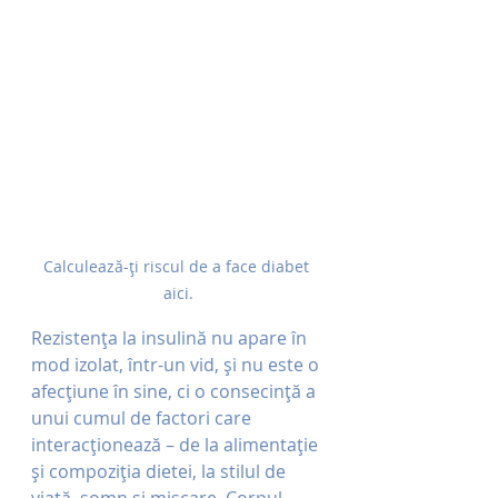
Calculează-ți riscul de a face diabet 
aici.
Rezistența la insulină nu apare în 
mod izolat, într-un vid, și nu este o 
afecțiune în sine, ci o consecință a 
unui cumul de factori care 
interacționează – de la alimentație 
și compoziția dietei, la stilul de 
viață, somn și mișcare. Corpul 