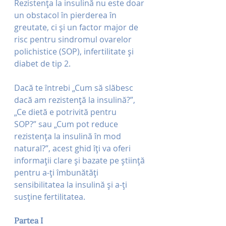
Rezistența la insulină nu este doar 
un obstacol în pierderea în 
greutate, ci și un factor major de 
risc pentru sindromul ovarelor 
polichistice (SOP), infertilitate și 
diabet de tip 2.
Dacă te întrebi „Cum să slăbesc 
dacă am rezistență la insulină?”, 
„Ce dietă e potrivită pentru 
SOP?” sau „Cum pot reduce 
rezistența la insulină în mod 
natural?”, acest ghid îți va oferi 
informații clare și bazate pe știință 
pentru a-ți îmbunătăți 
sensibilitatea la insulină și a-ți 
susține fertilitatea.
Partea I